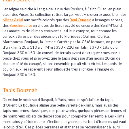
L’enseigne se niche à l’angle de la rue des Rosiers, à Saint-Ouen, en plein
cœur des Puces. Sa collection ratisse large : vous y croiserez aussi bien des
pièces Azilal
aux motifs colorés que des
Beni Ouarain
à losanges sobres,
des
Boucherouite
en chutes de tissu recyclé ou encore des Beni M’Guild.
Les amateurs de kilims y trouvent aussi leur compte, tout comme les
curieux attirés par des pièces plus folkloriques : Oulmès, Ourika,
Marmoucha, Boujaad, la liste ne s’arrête pas là. Côté formats, on passe
d’un kilim 220 x 110 à un M’rirt 330 x 220, un Talsint 370 x 185 ou un
Boujaad 330 x 150. Un conseil de terrain avant de craquer : mesurez la
pièce chez vous et prévoyez que le tapis dépasse d’au moins 20 cm de
chaque côté du canapé, sinon l’ensemble paraît vite rétréci. Les tapis de
couloir, eux, se repèrent à leur silhouette très allongée, à l’image du
Boujaad 330 x 150.
Tapis Bouznah
Direction le boulevard Raspail, à Paris, pour ce spécialiste du tapis
d’Orient. La boutique aligne une belle variété de kilims, mais aussi des
tapis modernes, classiques, des patchworks, quelques pièces anciennes et
de nombreux objets de décoration pour compléter l’ensemble. Les kilims
marocains y côtoient une sélection d’afghans et surtout d’iraniens qui vaut
le coup d’œil. Ces pièces persanes et afghanes se reconnaissent à leurs